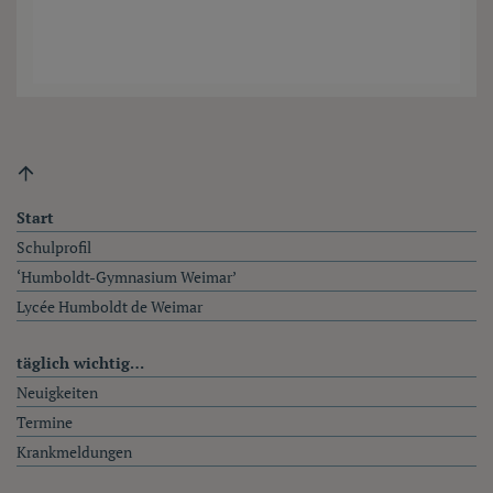
Fußzeile
Start
Schulprofil
‘Humboldt-Gymnasium Weimar’
Lycée Humboldt de Weimar
täglich wichtig…
Neuigkeiten
Termine
Krankmeldungen