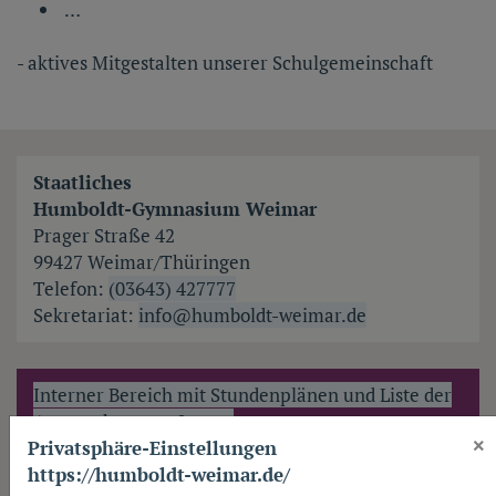
…
- aktives Mitgestalten unserer Schulgemeinschaft
Staatliches
Humboldt-Gymnasium Weimar
Prager Straße 42
99427 Weimar/Thüringen
Telefon:
(03643) 427777
Sekretariat:
info@humboldt-weimar.de
Interner Bereich mit Stundenplänen und Liste der
AnsprechpartnerInnen.
×
Privatsphäre-Einstellungen
https://humboldt-weimar.de/