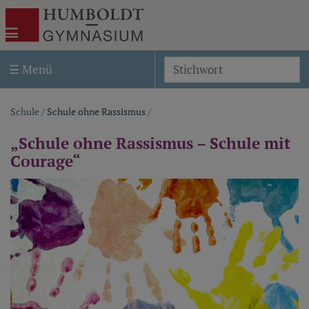
Akira Template Two
Humboldt-Gymnasium Weimar
☰ Menü
S
Schule
/
Schule ohne Rassismus
/
Pfadnavigation
„Schule ohne Rassismus – Schule mit
Courage“