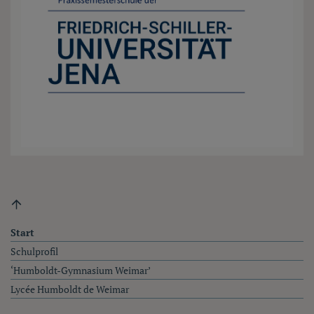
Fußzeile
Start
Schulprofil
‘Humboldt-Gymnasium Weimar’
Lycée Humboldt de Weimar