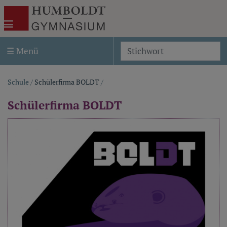
Akira Template Two
Humboldt-Gymnasium Weimar
☰ Menü
S
Schule
/
Schülerfirma BOLDT
/
Pfadnavigation
Schülerfirma BOLDT