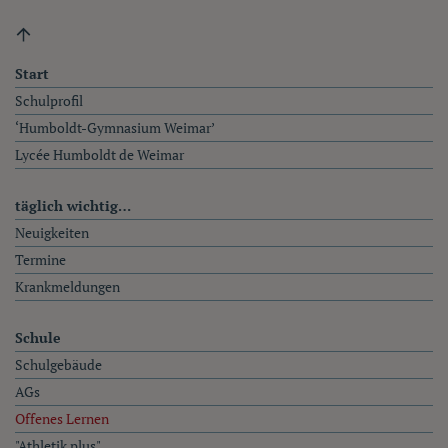
Fußzeile
Start
Schulprofil
‘Humboldt-Gymnasium Weimar’
Lycée Humboldt de Weimar
täglich wichtig…
Neuigkeiten
Termine
Krankmeldungen
Schule
Schulgebäude
AGs
Offenes Lernen
"Athletik plus"