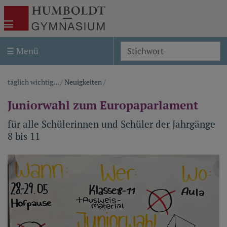
Akira Template Two
Humboldt-Gymnasium Weimar
☰ Menü
S
täglich wichtig…
/
Neuigkeiten
/
Pfadnavigation
Juniorwahl zum Europaparlament
für alle Schülerinnen und Schüler der Jahrgänge
8 bis 11