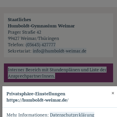
Staatliches
Humboldt-Gymnasium Weimar
Prager Straße 42
99427 Weimar/Thüringen
Telefon:
(03643) 427777
Sekretariat:
info@humboldt-weimar.de
Interner Bereich mit Stundenplänen und Liste der
AnsprechpartnerInnen.
×
Privatsphäre-Einstellungen
https://humboldt-weimar.de/
Mehr Informationen:
Datenschutzerklärung