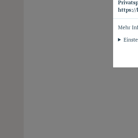
Privats
https:/
Mehr In
Einst