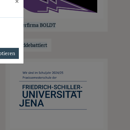
×
Schülerfirma BOLDT
Jugenddebattiert
ptieren