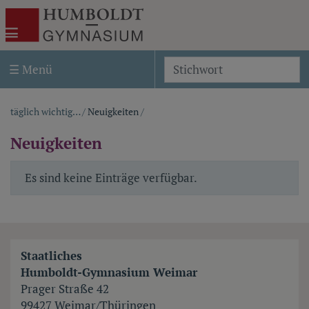
Akira Template Two
Humboldt-Gymnasium Weimar
☰ Menü
S
täglich wichtig…
/
Neuigkeiten
/
Pfadnavigation
Neuigkeiten
Es sind keine Einträge verfügbar.
Staatliches
Humboldt-Gymnasium Weimar
Prager Straße 42
99427 Weimar/Thüringen